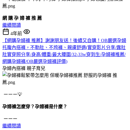
網 購 孕 婦 褲 推 薦
繼續閱讀
4年前
【網購孕婦褲 推薦】謝謝朋友送！後續又自購！OB嚴選孕婦
托腹內搭褲，不勒肚、不垮褲、親膚舒適(實穿影片分享/露肚
肚實穿照分享/身高/體重/最大腰圍/32-33w穿到生/孕婦褲推薦/
網購孕婦褲/OB嚴選孕婦褲評價)
孕婦內搭褲
親子育兒
ーーー💡
孕婦褲怎麼穿？孕婦褲是什麼？
ーーー
繼續閱讀