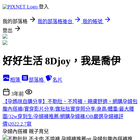
登入
我的部落格
我的部落格後台
我的帳號
登出
好好生活 8Djoy，我是喬伊
相簿
部落格
名片
3年前
【孕媽咪自購分享】不勒肚、不垮褲、親膚舒適，網購孕婦包
腹內搭褲(實穿影片分享/露肚肚實穿照分享/身高/體重/最大腰
圍/32w穿到生/孕婦褲推薦/網購孕婦褲/OB嚴選孕婦褲評
價)2022.2.7寫
孕婦內搭褲
親子育兒