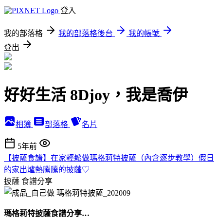
登入
我的部落格
我的部落格後台
我的帳號
登出
好好生活 8Djoy，我是喬伊
相簿
部落格
名片
5年前
【披薩食譜】在家輕鬆做瑪格莉特披薩（內含逐步教學）假日
的家出爐熱騰騰的披薩♡
披薩
食譜分享
瑪格莉特披薩食譜分享…